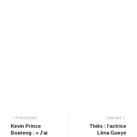
Navigation
Précédant:
Suiva
Précédant
Suivant
​Kevin Prince
​Thiès : l’actrice
de
Boateng : « J’ai
Léna Gueye