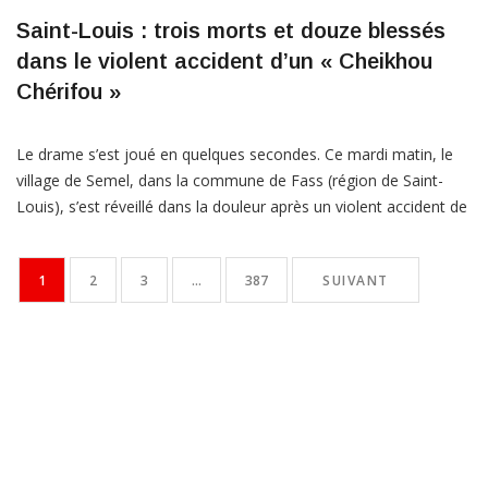
Saint-Louis : trois morts et douze blessés
dans le violent accident d’un « Cheikhou
Chérifou »
Le drame s’est joué en quelques secondes. Ce mardi matin, le
village de Semel, dans la commune de Fass (région de Saint-
Louis), s’est réveillé dans la douleur après un violent accident de
la circulation qui a coûté la vie à trois personnes et plongé
plusieurs familles dans le désarroi. Selon les premières
1
2
3
…
387
SUIVANT
informations, un minicar […]