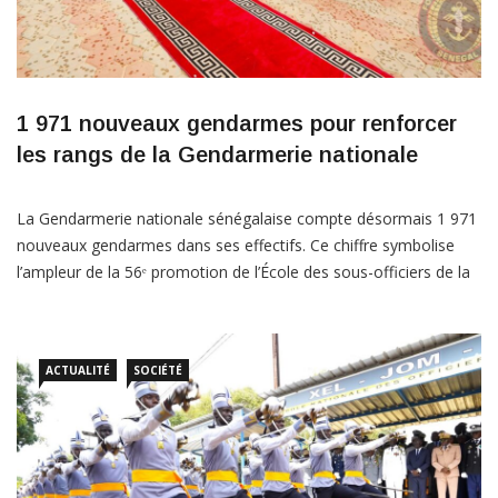
1 971 nouveaux gendarmes pour renforcer
les rangs de la Gendarmerie nationale
La Gendarmerie nationale sénégalaise compte désormais 1 971
nouveaux gendarmes dans ses effectifs. Ce chiffre symbolise
l’ampleur de la 56ᵉ promotion de l’École des sous-officiers de la
Gendarmerie nationale (ESOGN), baptisée « Gendarme
Maïmouna NDAO », dont la cérémonie de sortie s’est déroulée
le vendredi 24 juillet 2026 à la caserne Général Waly FAYE.
ACTUALITÉ
SOCIÉTÉ
Présidée […]