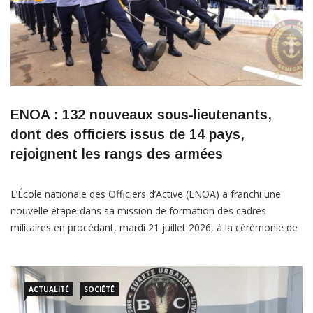
ENOA : 132 nouveaux sous-lieutenants,
dont des officiers issus de 14 pays,
rejoignent les rangs des armées
L’École nationale des Officiers d’Active (ENOA) a franchi une
nouvelle étape dans sa mission de formation des cadres
militaires en procédant, mardi 21 juillet 2026, à la cérémonie de
remise des épaulettes de la 44ᵉ promotion, baptisée « Sous-
lieutenant Amadou Diallo ». Présidée par le ministre des Forces
armées, Yankhoba Diémé, cette cérémonie a consacré […]
ACTUALITÉ
SOCIÉTÉ