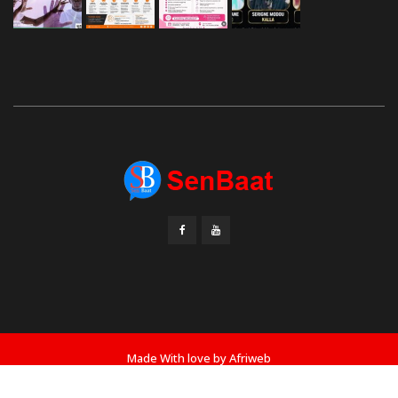
Made With love by
Afriweb
Accueil
Actualité
Politique
Sport