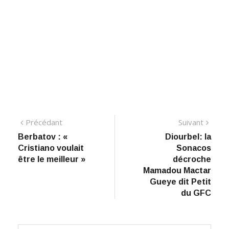
Navigation
Précédant:
Suiva
Précédant
Suivant
​Berbatov : «
Diourbel: la
de
Cristiano voulait
Sonacos
l’article
être le meilleur »
décroche
Mamadou Mactar
Gueye dit Petit
du GFC