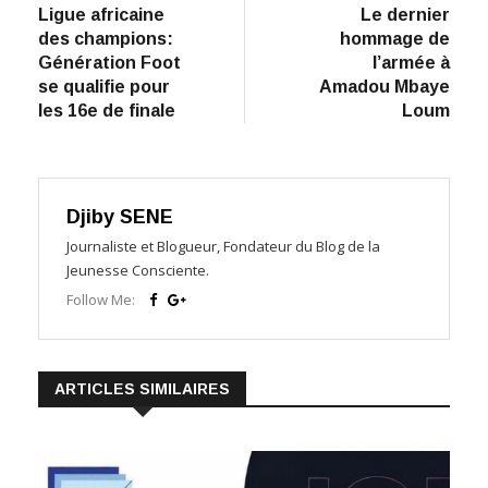
Ligue africaine
​Le dernier
de
des champions:
hommage de
l’article
Génération Foot
l’armée à
se qualifie pour
Amadou Mbaye
les 16e de finale
Loum
Djiby SENE
Journaliste et Blogueur, Fondateur du Blog de la
Jeunesse Consciente.
Follow Me:
ARTICLES SIMILAIRES