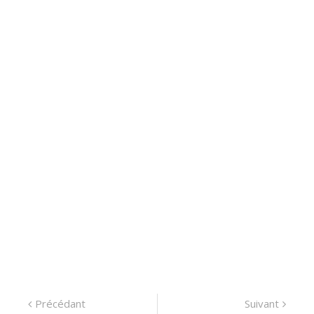
Navigation
Précédant:
Suiva
Précédant
Suivant