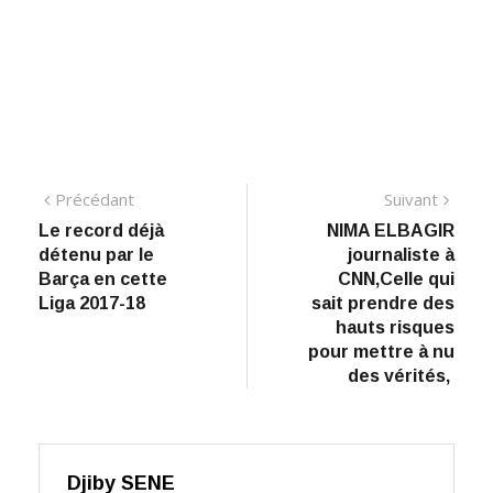
Navigation
Précédant:
Suiva
Précédant
Suivant
​Le record déjà
NIMA ELBAGIR
de
détenu par le
journaliste à
l’article
Barça en cette
CNN,Celle qui
Liga 2017-18
sait prendre des
hauts risques
pour mettre à nu
des vérités,
Djiby SENE