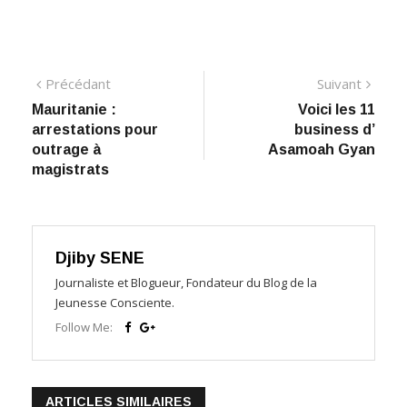
Navigation
Précédant:
Suiva
Précédant
Suivant
​Mauritanie :
​Voici les 11
de
arrestations pour
business d’
l’article
outrage à
Asamoah Gyan
magistrats
Djiby SENE
Journaliste et Blogueur, Fondateur du Blog de la
Jeunesse Consciente.
Follow Me:
ARTICLES SIMILAIRES