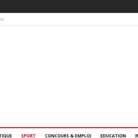
 PAR LA CONSCIENCE COLLECTIVE DES SÉNÉGALAIS
rt
TIQUE
SPORT
CONCOURS & EMPLOI
EDUCATION
I