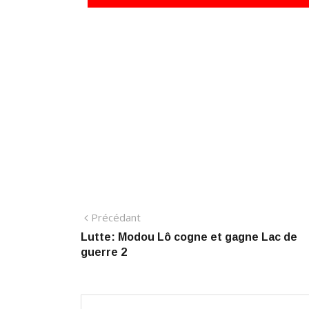
Navigation
Précédant:
Précédant
Lutte: Modou Lô cogne et gagne Lac de
de
guerre 2
l’article