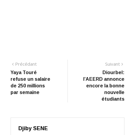
Navigation
Précédant:
Suiva
Précédant
Suivant
Yaya Touré
Diourbel:
de
refuse un salaire
l’AEERD annonce
l’article
de 250 millions
encore la bonne
par semaine
nouvelle
étudiants
Djiby SENE