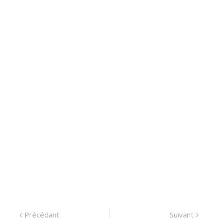
Navigation
Précédant:
Suiva
Précédant
Suivant