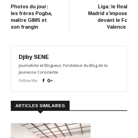
Photos du jour:
Liga: le Real
de
les frères Pogba,
Madrid s’impose
l’article
maître GIMS et
devant le Fc
son frangin
Valence
Djiby SENE
Journaliste et Blogueur, Fondateur du Blog de la
Jeunesse Consciente.
Follow Me:
ARTICLES SIMILAIRES