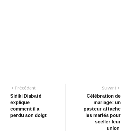
Navigation
Précédant:
Suiva
Précédant
Suivant
​Sidiki Diabaté
Célébration de
de
explique
mariage: un
l’article
comment il a
pasteur attache
perdu son doigt
les mariés pour
sceller leur
union