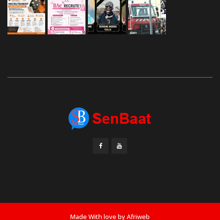
Made With love by
Afriweb