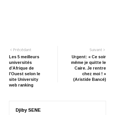
Navigation
Précédant:
Suiva
Précédant
Suivant
Les 5 meilleurs
Urgent: ​« Ce soir
de
universités
même je quitte le
l’article
d’Afrique de
Caire. Je rentre
l’Ouest selon le
chez moi ! »
site University
(Aristide Bancé)
web ranking
Djiby SENE