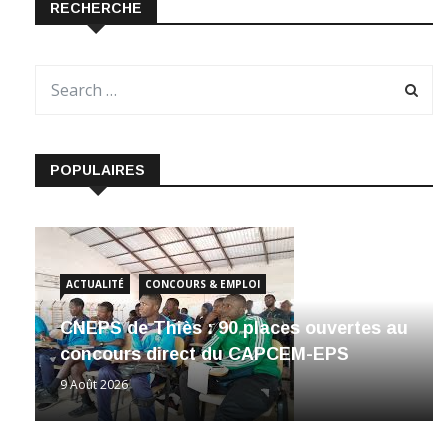
RECHERCHE
POPULAIRES
ACTUALITÉ
CONCOURS & EMPLOI
CNEPS de Thiès : 90 places ouvertes au
concours direct du CAPCEM-EPS
9 Août 2026