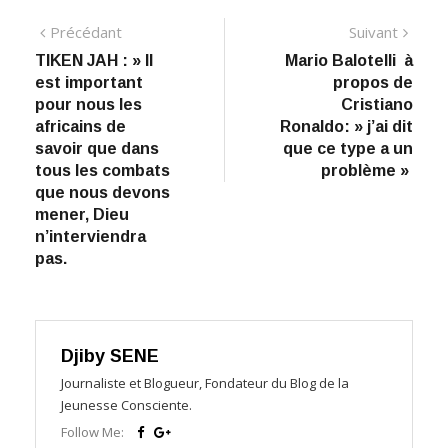
Navigation
Précédant:
Suiva
Précédant
Suivant
​TIKEN JAH : » Il
Mario Balotelli à
de
est important
propos de
l’article
pour nous les
Cristiano
africains de
Ronaldo: » j’ai dit
savoir que dans
que ce type a un
tous les combats
problème »
que nous devons
mener, Dieu
n’interviendra
pas.
Djiby SENE
Journaliste et Blogueur, Fondateur du Blog de la
Jeunesse Consciente.
Follow Me: