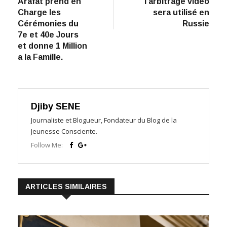
l’article
Arafat prend en
l’arbitrage vidéo
Charge les
sera utilisé en
Cérémonies du
Russie
7e et 40e Jours
et donne 1 Million
a la Famille.
Djiby SENE
Journaliste et Blogueur, Fondateur du Blog de la
Jeunesse Consciente.
Follow Me:
ARTICLES SIMILAIRES