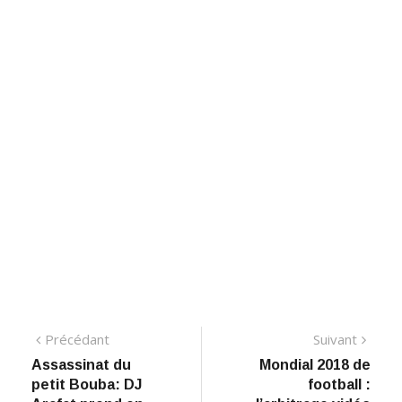
Navigation
Précédant:
Suiva
Précédant
Suivant
Assassinat du
Mondial 2018 de
de
petit Bouba: DJ
football :