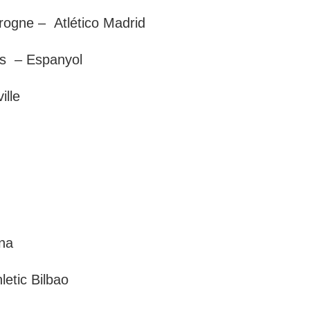
rogne – Atlético Madrid
és – Espanyol
ville
rona
letic Bilbao