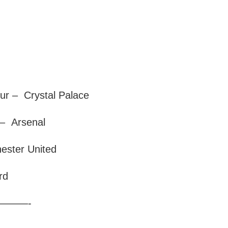
ur – Crystal Palace
 – Arsenal
ester United
ord
———-