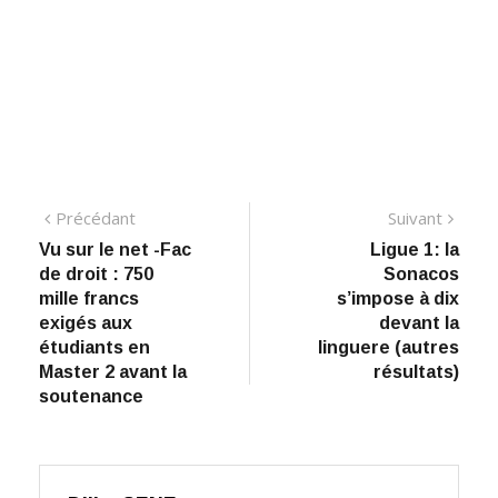
Navigation
Précédant:
Suiva
Précédant
Suivant
Vu sur le net -Fac
Ligue 1: la
de
de droit : 750
Sonacos
l’article
mille francs
s’impose à dix
exigés aux
devant la
étudiants en
linguere (autres
Master 2 avant la
résultats)
soutenance