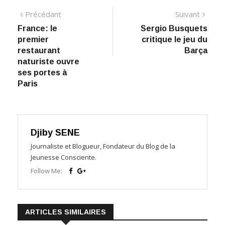
Navigation
Précédant:
Suiva
Précédant
Suivant
​France: le
​Sergio Busquets
de
premier
critique le jeu du
l’article
restaurant
Barça
naturiste ouvre
ses portes à
Paris
Djiby SENE
Journaliste et Blogueur, Fondateur du Blog de la
Jeunesse Consciente.
Follow Me:
ARTICLES SIMILAIRES