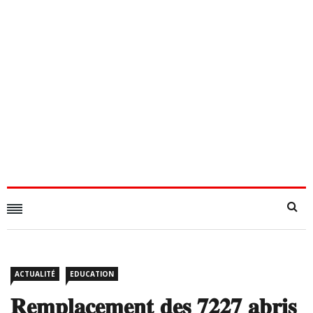
ACTUALITÉ
EDUCATION
𝐑𝐞𝐦𝐩𝐥𝐚𝐜𝐞𝐦𝐞𝐧𝐭 𝐝𝐞𝐬 𝟕𝟐𝟐𝟕 𝐚𝐛𝐫𝐢𝐬