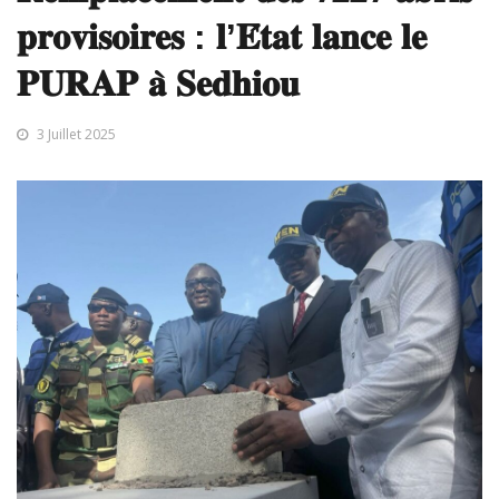
𝐩𝐫𝐨𝐯𝐢𝐬𝐨𝐢𝐫𝐞𝐬 : 𝐥’𝐄́𝐭𝐚𝐭 𝐥𝐚𝐧𝐜𝐞 𝐥𝐞
𝐏𝐔𝐑𝐀𝐏 𝐚̀ 𝐒𝐞𝐝𝐡𝐢𝐨𝐮
3 Juillet 2025