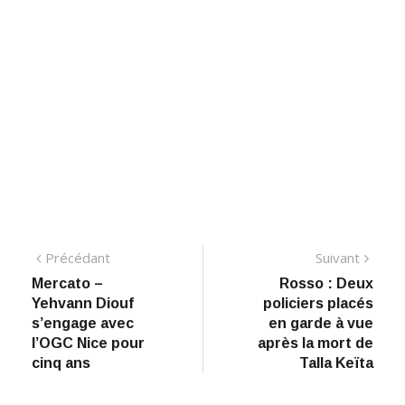
Navigation
Précédant:
Suiva
Précédant
Suivant
Mercato –
Rosso : Deux
de
Yehvann Diouf
policiers placés
l’article
s’engage avec
en garde à vue
l’OGC Nice pour
après la mort de
cinq ans
Talla Keïta