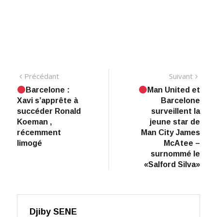
Navigation
Précédant:
Suiva
Précédant
Suivant
Barcelone :
Man United et
de
Xavi s’apprête à
Barcelone
l’article
succéder Ronald
surveillent la
Koeman ,
jeune star de
récemment
Man City James
limogé
McAtee –
surnommé le
«Salford Silva»
Djiby SENE