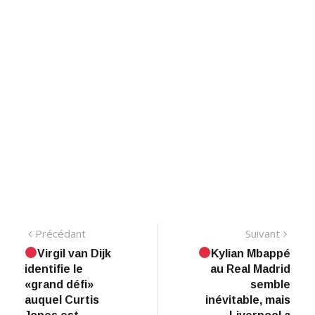
Navigation
Précédant:
Suiva
Précédant
Suivant
Virgil van Dijk
Kylian Mbappé
de
identifie le
au Real Madrid
l’article
«grand défi»
semble
auquel Curtis
inévitable, mais