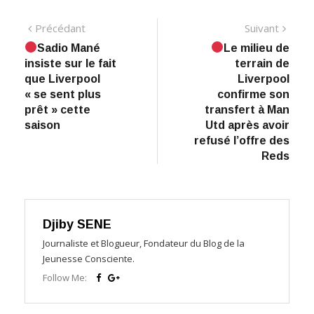
Navigation
Précédant:
Suiva
Précédant
Suivant
Sadio Mané
Le milieu de
de
insiste sur le fait
terrain de
l’article
que Liverpool
Liverpool
« se sent plus
confirme son
prêt » cette
transfert à Man
saison
Utd après avoir
refusé l’offre des
Reds
Djiby SENE
Journaliste et Blogueur, Fondateur du Blog de la
Jeunesse Consciente.
Follow Me: