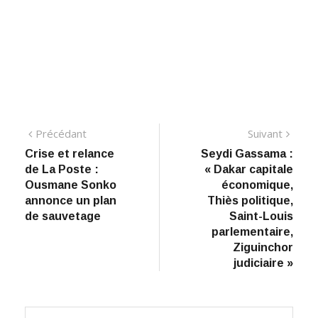
Navigation
Précédant:
Suiva
Précédant
Suivant
Crise et relance
Seydi Gassama :
de
de La Poste :
« Dakar capitale
l’article
Ousmane Sonko
économique,
annonce un plan
Thiès politique,
de sauvetage
Saint-Louis
parlementaire,
Ziguinchor
judiciaire »