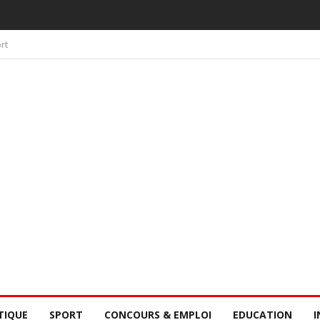
 PAR LA CONSCIENCE COLLECTIVE DES SÉNÉGALAIS
rt
TIQUE
SPORT
CONCOURS & EMPLOI
EDUCATION
I