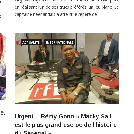
r
en réalisant l’un de ses trucs préférés: un jeu blanc. Le
capitaine néerlandais a atteint le repère de
s
l’apparence le week-end dernier, un peu plus d’un an
que
après avoir terminé son transfert aux Reds de
 de
Southampton. Et quelle course impressionnante pour
Van Dijk sur le […]
ACTUALITÉ
INTERNATIONALE
e,
Urgent – Rémy Gono « Macky Sall
est le plus grand escroc de l’histoire
du Sénégal »