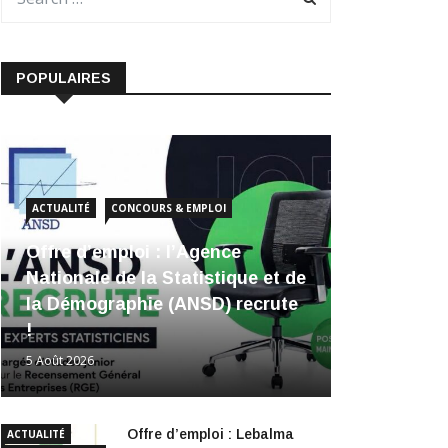
POPULAIRES
ACTUALITÉ
CONCOURS & EMPLOI
Offre d’emploi : l’Agence
Nationale de la Statistique et de
la Démographie (ANSD) recrute
!
5 Août 2026
Offre d’emploi : Lebalma
ACTUALITÉ