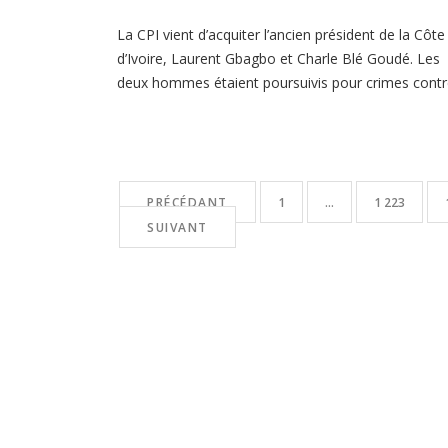
La CPI vient d’acquiter l’ancien président de la Côte
d’Ivoire, Laurent Gbagbo et Charle Blé Goudé. Les
deux hommes étaient poursuivis pour crimes cont
l’humanité après les violences postélectorales de
2010 et 2011. Les juges ont ordonné la remise en
liberté immédiate des deux accusés, mais elle a ét
suspendue à la demande du procureur […]
PRÉCÉDANT
1
…
1 223
SUIVANT