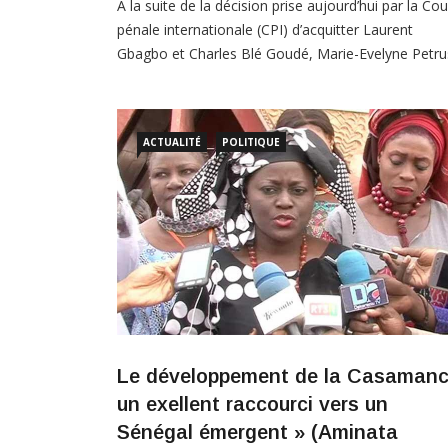
À la suite de la décision prise aujourd’hui par la Cou
pénale internationale (CPI) d’acquitter Laurent
Gbagbo et Charles Blé Goudé, Marie-Evelyne Petru
Barry, directrice d’Amnesty International pour l’Afri
de l’Ouest et du Centre, a déclaré: «L’acquittement
Gbagbo et de Blé Goudé sera perçu comme une
ACTUALITÉ
POLITIQUE
déception accablante pour les
Le développement de la Casamanc
un exellent raccourci vers un
Sénégal émergent » (Aminata