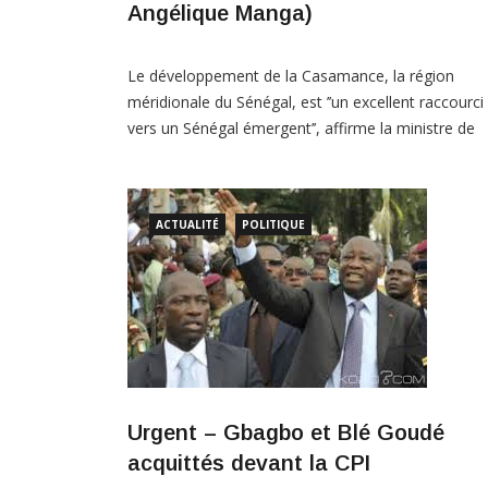
Angélique Manga)
Le développement de la Casamance, la région
méridionale du Sénégal, est ’’un excellent raccourci
vers un Sénégal émergent’’, affirme la ministre de
l’Economie solidaire et de la Microfinance, Aminata
Angélique Manga. « Je reste persuadée qu’aujourd’h
développer la Casamance est un excellent raccourc
ACTUALITÉ
POLITIQUE
vers un Sénégal émergent », a-t-elle dit mardi lors
d’une cérémonie de
Urgent – Gbagbo et Blé Goudé
acquittés devant la CPI