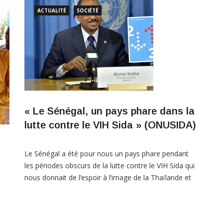
ACTUALITÉ
SOCIÉTÉ
« Le Sénégal, un pays phare dans la
lutte contre le VIH Sida » (ONUSIDA)
Le Sénégal a été pour nous un pays phare pendant
les périodes obscurs de la lutte contre le VIH Sida qui
nous donnait de l’espoir à l’image de la Thaïlande et
de l’Ouganda, a déclaré mercredi, à Dakar le directeur
exécutif de l’ONUSIDA, Michel Sidibé. « Le Sénégal a
été pour nous un pays phare pendant […]