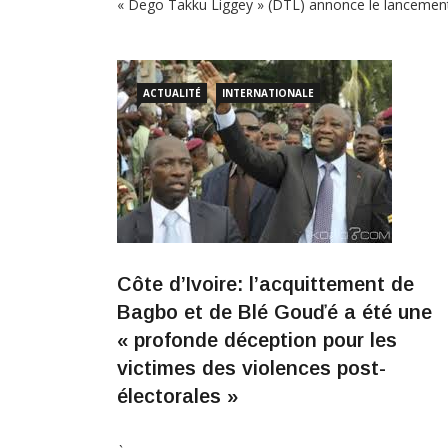
« Dego Takku Liggey » (DTL) annonce le lancemen
du projet de construction du mur de clôture de l’éc
élémentaire du village de Ndiayène Sapenda et
appelle tous les fils de ladite localité à s’engager
ACTUALITÉ
INTERNATIONALE
massivement pour la réussite de ce projet […]
Côte d’Ivoire: l’acquittement de
Bagbo et de Blé Gouďé a été une
« profonde déception pour les
victimes des violences post-
électorales »