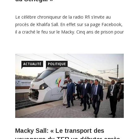
Le célèbre chroniqueur de la radio Rfi s’invite au
procès de Khalifa Sall. En effet sur sa page Facebook,
il a craché le feu sur le Macky. Cinq ans de prison pour
Khalifa Sall, le maire de Dakar, pour 《 escroquerie
sur les deniers publics 》, et cinq millions de francs
ui,
CFA d’amende. Mis aux […]
i
ACTUALITÉ
POLITIQUE
Macky Sall: « Le transport des