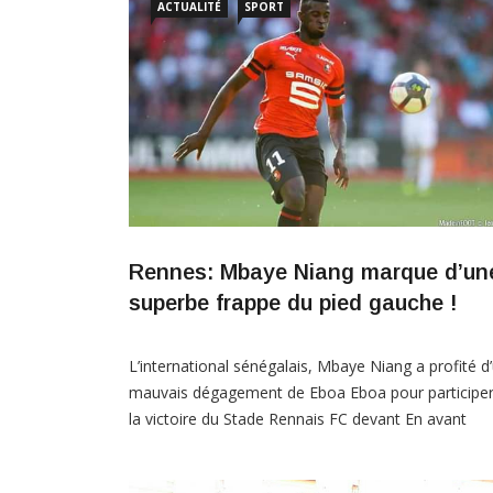
ACTUALITÉ
SPORT
Rennes: Mbaye Niang marque d’un
superbe frappe du pied gauche !
L’international sénégalais, Mbaye Niang a profité d
mauvais dégagement de Eboa Eboa pour participer
la victoire du Stade Rennais FC devant En avant
Guingamp EAG sur le score de deux buts à un (2-1)
Niang a gratifié aux férus du ballon rond d’une