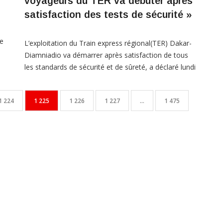
voyageurs du TER va débuter après
satisfaction des tests de sécurité »
re
L’exploitation du Train express régional(TER) Dakar-
Diamniadio va démarrer après satisfaction de tous
les standards de sécurité et de sûreté, a déclaré lundi
é
soir le président de la république Macky Sall. ‘’ Nous
avons franchi l’étape de la réception du TER. Tout le
1 224
1 225
1 226
1 227
…
1 475
monde est impatient de voyager à bord du TER, dès
demain. Mais, il […]