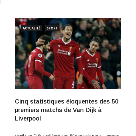
t
ole
ACTUALITÉ
SPORT
Cinq statistiques éloquentes des 50
premiers matchs de Van Dijk à
Liverpool
Virgil van Dijk a célébré son 50e match pour Liverpool