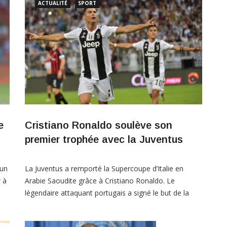
ACTUALITÉ
SPORT
Cristiano Ronaldo soulève son
e
premier trophée avec la Juventus
La Juventus a remporté la Supercoupe d’Italie en
’un
Arabie Saoudite grâce à Cristiano Ronaldo. Le
 à
légendaire attaquant portugais a signé le but de la
victoire, garnissant ainsi sa vitrine d’un premier titre
.
avec la formation italienne.