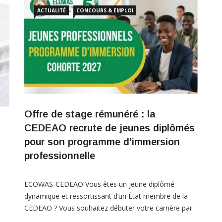
intérimaire. Veiller au bon fonctionnement […]
ACTUALITÉ
CONCOURS & EMPLOI
Offre de stage rémunéré : la
CEDEAO recrute de jeunes diplômés
pour son programme d’immersion
professionnelle
ECOWAS-CEDEAO ​Vous êtes un jeune diplômé
dynamique et ressortissant d’un État membre de la
CEDEAO ? Vous souhaitez débuter votre carrière par
 de
une expérience professionnelle de premier plan au