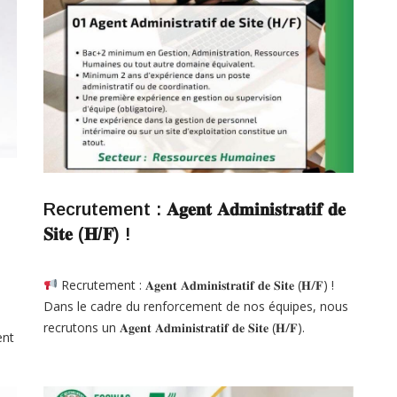
Recrutement : 𝐀𝐠𝐞𝐧𝐭 𝐀𝐝𝐦𝐢𝐧𝐢𝐬𝐭𝐫𝐚𝐭𝐢𝐟 𝐝𝐞
𝐒𝐢𝐭𝐞 (𝐇/𝐅) !
Recrutement : 𝐀𝐠𝐞𝐧𝐭 𝐀𝐝𝐦𝐢𝐧𝐢𝐬𝐭𝐫𝐚𝐭𝐢𝐟 𝐝𝐞 𝐒𝐢𝐭𝐞 (𝐇/𝐅) !
Dans le cadre du renforcement de nos équipes, nous
recrutons un 𝐀𝐠𝐞𝐧𝐭 𝐀𝐝𝐦𝐢𝐧𝐢𝐬𝐭𝐫𝐚𝐭𝐢𝐟 𝐝𝐞 𝐒𝐢𝐭𝐞 (𝐇/𝐅).
ent
𝑳𝒐𝒄𝒂𝒍𝒊𝒔𝒂𝒕𝒊𝒐𝒏 : Sindia, Sénégal 𝑴𝒊𝒔𝒔𝒊𝒐𝒏 𝒑𝒓𝒊𝒏𝒄𝒊𝒑𝒂𝒍𝒆 :
Assurer la gestion administrative du site et servir de
point de relais entre le cabinet et le personnel