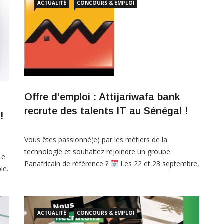
ACTUALITÉ
CONCOURS & EMPLOI
Offre d’emploi : Attijariwafa bank
recrute des talents IT au Sénégal !
!
Vous êtes passionné(e) par les métiers de la
technologie et souhaitez rejoindre un groupe
Le
Panafricain de référence ?
Les 22 et 23 septembre,
le.
l’équipe de recrutement sera à Dakar pour un
évènement de recrutement dédié aux profils IT
souhaitant rejoindre ses équipes basées à
Casablanca. Domaines concernés:
Développement
ACTUALITÉ
CONCOURS & EMPLOI
Full Stack
Data Science […]