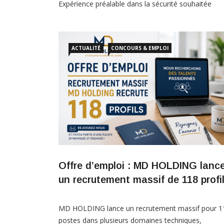
Expérience préalable dans la sécurité souhaitée
DESCRIPTIF DU POSTE Assurer, par des rondes o
en position statique, la surveillance des flux et des
accès de la zone qui lui est affectée Intervenir pour
ACTUALITÉ
CONCOURS & EMPLOI
maintenir ou rétablir la sécurité S’assurer du
dégagement permanent des […]
Offre d’emploi : MD HOLDING lanc
un recrutement massif de 118 profi
MD HOLDING lance un recrutement massif pour 1
postes dans plusieurs domaines techniques,