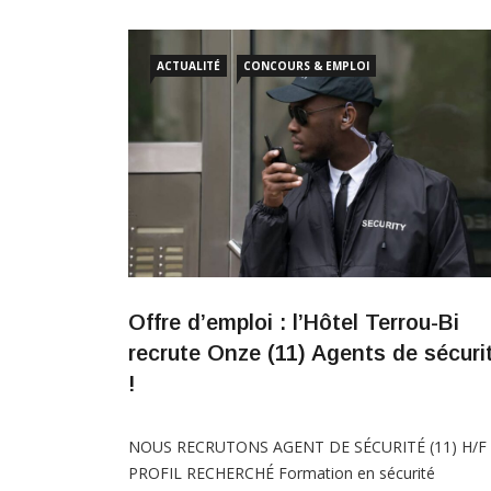
21 professionnels de santé afin de renforcer ses
services médicaux. Postes à pourvoir : *
14
ACTUALITÉ
CONCOURS & EMPLOI
médecins prestataires *
5 chirurgiens-dentistes 
2 […]
Offre d’emploi : l’Hôtel Terrou-Bi
recrute Onze (11) Agents de sécuri
!
NOUS RECRUTONS AGENT DE SÉCURITÉ (11) H/F
PROFIL RECHERCHÉ Formation en sécurité