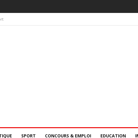
 PAR LA CONSCIENCE COLLECTIVE DES SÉNÉGALAIS
rt
TIQUE
SPORT
CONCOURS & EMPLOI
EDUCATION
I