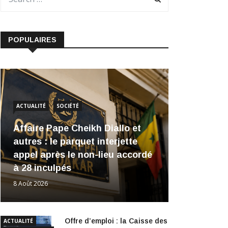
POPULAIRES
ACTUALITÉ
SOCIÉTÉ
Affaire Pape Cheikh Diallo et
autres : le parquet interjette
appel après le non-lieu accordé
à 28 inculpés
8 Août 2026
Offre d’emploi : la Caisse des
ACTUALITÉ