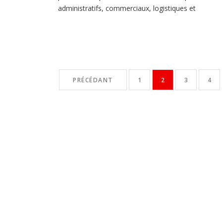
administratifs, commerciaux, logistiques et
comptables. Postes à pourvoir 09 Électriciens :
Technicien supérieur en électricité industrielle,
électrotechnique ou équivalent ; minimum 3 ans
d’expérience. 01 Conducteur(rice) de travaux :
Technicien supérieur en génie industriel ou
PRÉCÉDANT
1
2
3
4