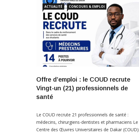
envoyant votre CV par email à l’adresse suivante :
ACTUALITÉ
CONCOURS & EMPLOI
infos@africatourismsolutions.com Date limite : 13
août 2026
Offre d’emploi : le COUD recrute
Vingt-un (21) professionnels de
santé
Le COUD recrute 21 professionnels de santé :
médecins, chirurgiens-dentistes et pharmaciens Le
Centre des Œuvres Universitaires de Dakar (COUD)
lance un appel à candidatures pour le recrutement