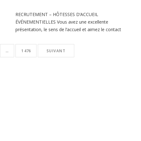
RECRUTEMENT – HÔTESSES D’ACCUEIL
ÉVÉNEMENTIELLES ​Vous avez une excellente
présentation, le sens de l’accueil et aimez le contact
avec le public ? Cette opportunité est faite pour vous !
​Vos principales missions ​
Accueillir et orienter les
…
1 476
SUIVANT
voyageurs avec professionnalisme.
Présenter les
services de la banque.
Recueillir les coordonnées
des voyageurs afin de […]