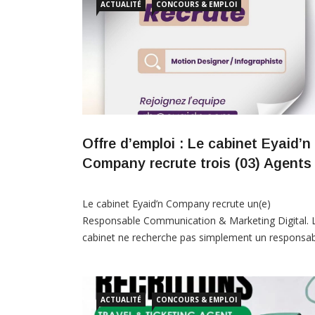
ACTUALITÉ
CONCOURS & EMPLOI
Offre d’emploi : Le cabinet Eyaid’n
Company recrute trois (03) Agents 
Le cabinet Eyaid’n Company recrute un(e)
Responsable Communication & Marketing Digital. 
cabinet ne recherche pas simplement un responsab
Il recherche un stratège capable de bâtir une
communication cohérente, de renforcer l’image
institutionnelle de nos clients, de
ACTUALITÉ
CONCOURS & EMPLOI