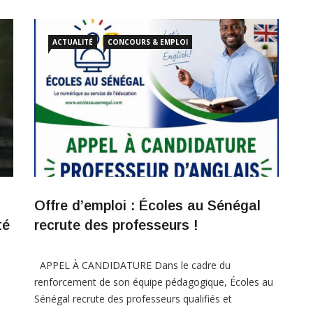
sein d’une institution régionale ? C’est l’occasion rêvée
! La CEDEAO lance officiellement un appel à
ACTUALITÉ
CONCOURS & EMPLOI
*
candidatures pour son programme d’immersion
professionnelle d’un an, entièrement
Offre d’emploi : Écoles au Sénégal
té
recrute des professeurs !
APPEL À CANDIDATURE Dans le cadre du
renforcement de son équipe pédagogique, Écoles au
Sénégal recrute des professeurs qualifiés et