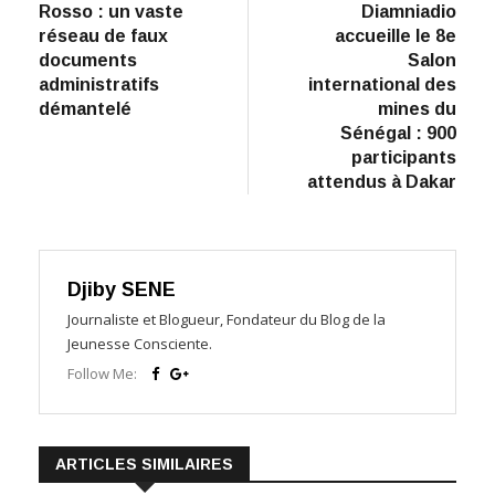
Rosso : un vaste
Diamniadio
de
réseau de faux
accueille le 8e
l’article
documents
Salon
administratifs
international des
démantelé
mines du
Sénégal : 900
participants
attendus à Dakar
Djiby SENE
Journaliste et Blogueur, Fondateur du Blog de la
Jeunesse Consciente.
Follow Me:
ARTICLES SIMILAIRES