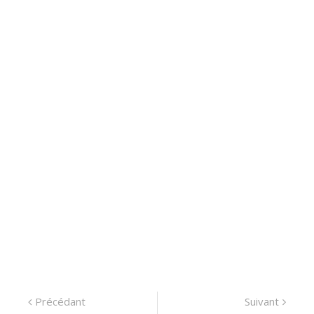
Navigation
Précédant:
Suiva
Précédant
Suivant