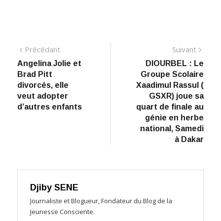
Navigation
Précédant:
Suiva
Précédant
Suivant
Angelina Jolie et
DIOURBEL : Le
de
Brad Pitt
Groupe Scolaire
l’article
divorcés, elle
Xaadimul Rassul (
veut adopter
GSXR) joue sa
d’autres enfants
quart de finale au
génie en herbe
national, Samedi
à Dakar
Djiby SENE
Journaliste et Blogueur, Fondateur du Blog de la
Jeunesse Consciente.