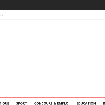
 PAR LA CONSCIENCE COLLECTIVE DES SÉNÉGALAIS
rt
TIQUE
SPORT
CONCOURS & EMPLOI
EDUCATION
I