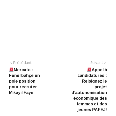
Navigation
Précédant:
Suiva
Précédant
Suivant
Mercato :
Appel à
de
Fenerbahçe en
candidatures :
l’article
pole position
Rejoignez le
pour recruter
projet
Mikayil Faye
d’autonomisation
économique des
femmes et des
jeunes PAFEJ!