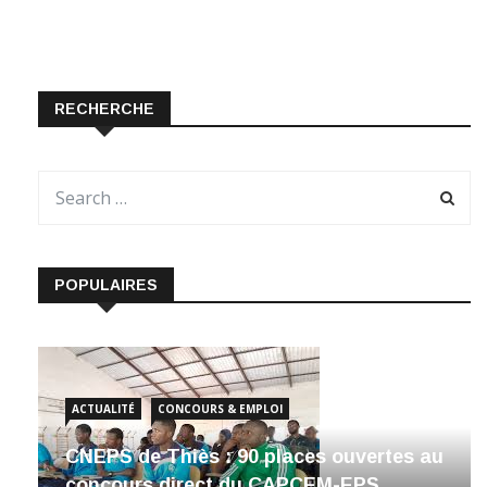
RECHERCHE
POPULAIRES
ACTUALITÉ
CONCOURS & EMPLOI
CNEPS de Thiès : 90 places ouvertes au
concours direct du CAPCEM-EPS