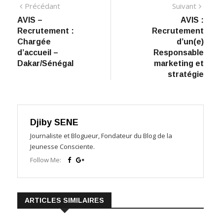
Navigation
Précédant:
Suiva
Précédant
Suivant
AVIS –
AVIS :
de
Recrutement :
Recrutement
l’article
Chargée
d’un(e)
d’accueil –
Responsable
Dakar/Sénégal
marketing et
stratégie
Djiby SENE
Journaliste et Blogueur, Fondateur du Blog de la
Jeunesse Consciente.
Follow Me:
ARTICLES SIMILAIRES