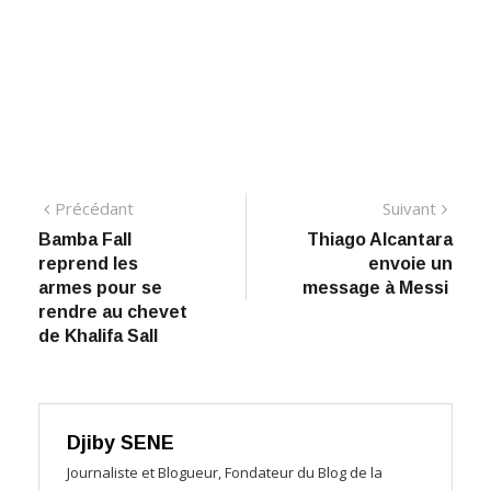
Navigation
Précédant:
Suiva
Précédant
Suivant
Bamba Fall
​Thiago Alcantara
de
reprend les
envoie un
l’article
armes pour se
message à Messi
rendre au chevet
de Khalifa Sall
Djiby SENE
Journaliste et Blogueur, Fondateur du Blog de la