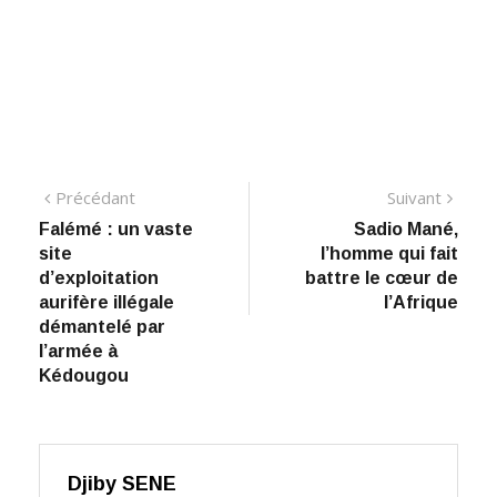
Navigation
Précédant:
Suiva
Précédant
Suivant
Falémé : un vaste
Sadio Mané,
de
site
l’homme qui fait
l’article
d’exploitation
battre le cœur de
aurifère illégale
l’Afrique
démantelé par
l’armée à
Kédougou
Djiby SENE