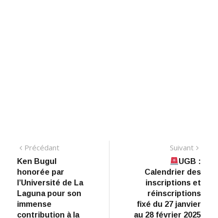
Navigation
Précédant:
Suiva
Précédant
Suivant
Ken Bugul
UGB :
de
honorée par
Calendrier des
l’article
l’Université de La
inscriptions et
Laguna pour son
réinscriptions
immense
fixé du 27 janvier
contribution à la
au 28 février 2025