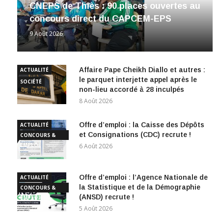
CNEPS de Thiès : 90 places ouvertes au
concours direct du CAPCEM-EPS
9 Août 2026
Affaire Pape Cheikh Diallo et autres :
ACTUALITÉ
le parquet interjette appel après le
SOCIÉTÉ
non-lieu accordé à 28 inculpés
8 Août 2026
Offre d’emploi : la Caisse des Dépôts
ACTUALITÉ
et Consignations (CDC) recrute !
CONCOURS &
EMPLOI
6 Août 2026
Offre d’emploi : l’Agence Nationale de
ACTUALITÉ
la Statistique et de la Démographie
CONCOURS &
(ANSD) recrute !
EMPLOI
5 Août 2026