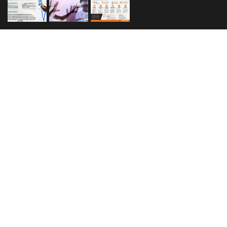
Made With love by
Afriweb
Accueil
Actualité
Politique
Sport