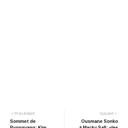
Navigation
Précédant:
Suiva
Précédant
Suivant
​Sommet de
Ousmane Sonko
de
Pyongyang: Kim
à Macky Sall: »les