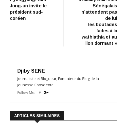
l’article
Jong-un invite le
Sénégalais
président sud-
n’attendent pas
coréen
de lui
les boutades
fades à la
wathiathia et au
lion dormant »
Djiby SENE
Journaliste et Blogueur, Fondateur du Blog de la
Jeunesse Consciente.
Follow Me:
ARTICLES SIMILAIRES