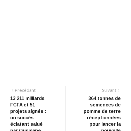
Navigation
Précédant:
Suiva
Précédant
Suivant
13 211 milliards
364 tonnes de
de
FCFA et 51
semences de
l’article
projets signés :
pomme de terre
un succès
réceptionnées
éclatant salué
pour lancer la
par Ousmane
nouvelle