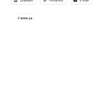
LinkedIn
Pinterest
E-mail
J’aime ça :