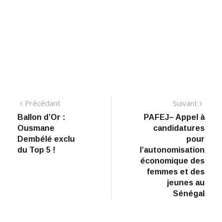
Navigation
Précédant:
Suiva
Précédant
Suivant
Ballon d’Or :
PAFEJ– Appel à
de
Ousmane
candidatures
l’article
Dembélé exclu
pour
du Top 5 !
l’autonomisation
économique des
femmes et des
jeunes au
Sénégal