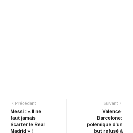
Navigation
Précédant:
Suiva
Précédant
Suivant
​Messi : « Il ne
Valence-
de
faut jamais
Barcelone:
l’article
écarter le Real
polémique d’un
Madrid » !
but refusé à