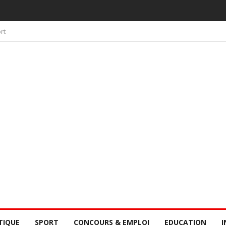
 PAR LA CONSCIENCE COLLECTIVE DES SÉNÉGALAIS
rt
TIQUE
SPORT
CONCOURS & EMPLOI
EDUCATION
I