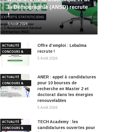
la Démographie (ANSD) recrute
!
5 Août 2026
Offre d’emploi : Lebalma
ACTUALITÉ
recrute !
CONCOURS &
EMPLOI
5 Août 2026
ANER : appel à candidatures
ACTUALITÉ
pour 10 bourses de
CONCOURS &
recherche en Master 2 et
EMPLOI
doctorat dans les énergies
renouvelables
5 Août 2026
TECH Academy : les
ACTUALITÉ
candidatures ouvertes pour
CONCOURS &