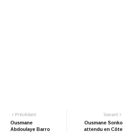
Navigation
Précédant:
Suiva
Précédant
Suivant
Ousmane
Ousmane Sonko
de
Abdoulaye Barro
attendu en Côte