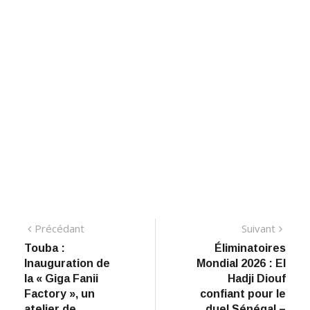
Navigation
Précédant:
Suiva
Précédant
Suivant
Touba :
Éliminatoires
de
Inauguration de
Mondial 2026 : El
l’article
la « Giga Fanii
Hadji Diouf
Factory », un
confiant pour le
atelier de
duel Sénégal –