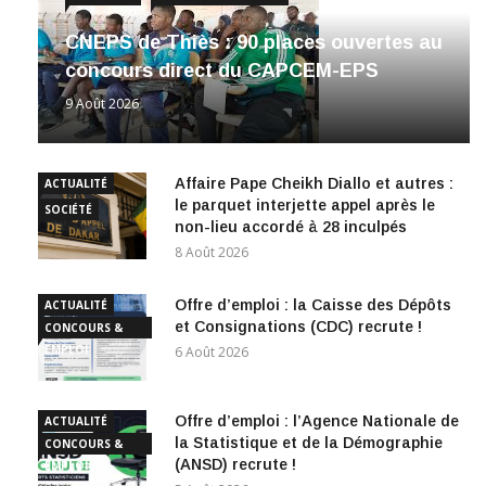
CNEPS de Thiès : 90 places ouvertes au
concours direct du CAPCEM-EPS
9 Août 2026
Affaire Pape Cheikh Diallo et autres :
ACTUALITÉ
le parquet interjette appel après le
SOCIÉTÉ
non-lieu accordé à 28 inculpés
8 Août 2026
Offre d’emploi : la Caisse des Dépôts
ACTUALITÉ
et Consignations (CDC) recrute !
CONCOURS &
EMPLOI
6 Août 2026
Offre d’emploi : l’Agence Nationale de
ACTUALITÉ
la Statistique et de la Démographie
CONCOURS &
(ANSD) recrute !
EMPLOI