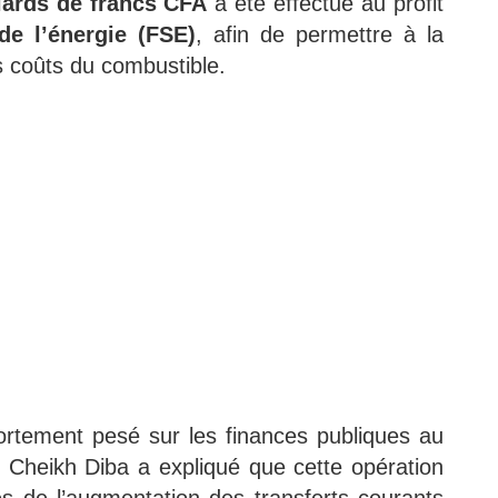
liards de francs CFA
a été effectué au profit
de l’énergie (FSE)
, afin de permettre à la
s coûts du combustible.
fortement pesé sur les finances publiques au
 Cheikh Diba a expliqué que cette opération
es de l’augmentation des transferts courants