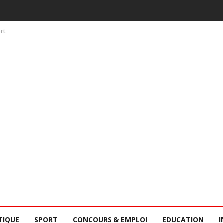
 PAR LA CONSCIENCE COLLECTIVE DES SÉNÉGALAIS
rt
TIQUE
SPORT
CONCOURS & EMPLOI
EDUCATION
I