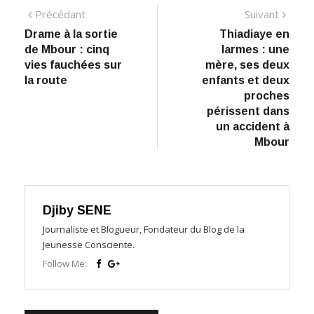
Navigation
Précédant:
Suiva
Précédant
Suivant
Drame à la sortie
Thiadiaye en
de
de Mbour : cinq
larmes : une
l’article
vies fauchées sur
mère, ses deux
la route
enfants et deux
proches
périssent dans
un accident à
Mbour
Djiby SENE
Journaliste et Blogueur, Fondateur du Blog de la
Jeunesse Consciente.
Follow Me: