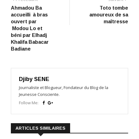
Ahmadou Ba
​Toto tombe
de
accueilli à bras
amoureux de sa
l’article
ouvert par
maîtresse
Modou Lo et
béni par Elhadj
Khalifa Babacar
Badiane
Djiby SENE
Journaliste et Blogueur, Fondateur du Blog de la
Jeunesse Consciente.
Follow Me:
ARTICLES SIMILAIRES