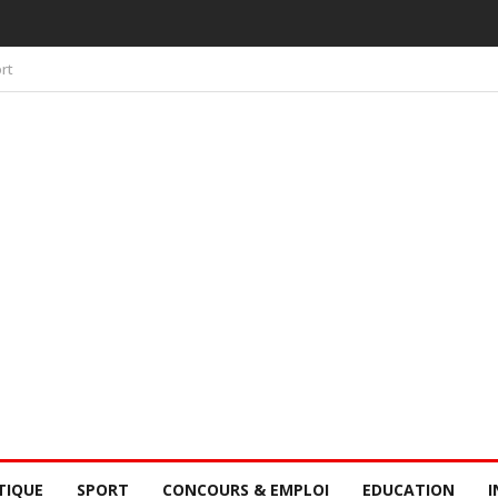
 PAR LA CONSCIENCE COLLECTIVE DES SÉNÉGALAIS
rt
TIQUE
SPORT
CONCOURS & EMPLOI
EDUCATION
I