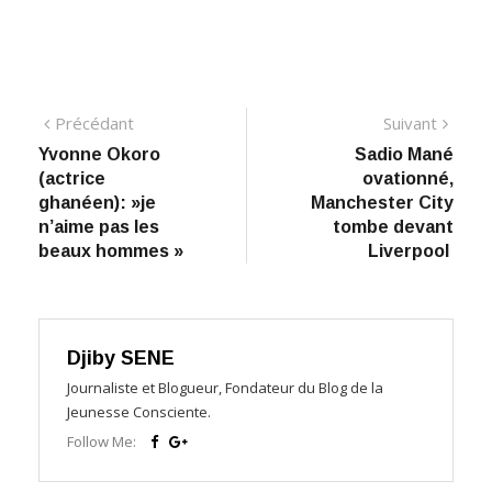
Navigation
Précédant:
Suiva
Précédant
Suivant
Yvonne Okoro
Sadio Mané
de
(actrice
ovationné,
l’article
ghanéen): »je
Manchester City
n’aime pas les
tombe devant
beaux hommes »
Liverpool
Djiby SENE
Journaliste et Blogueur, Fondateur du Blog de la
Jeunesse Consciente.
Follow Me: