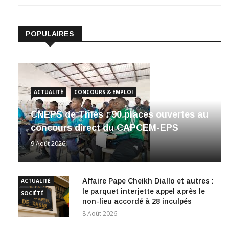
POPULAIRES
ACTUALITÉ
CONCOURS & EMPLOI
CNEPS de Thiès : 90 places ouvertes au
concours direct du CAPCEM-EPS
9 Août 2026
Affaire Pape Cheikh Diallo et autres :
ACTUALITÉ
le parquet interjette appel après le
SOCIÉTÉ
non-lieu accordé à 28 inculpés
8 Août 2026