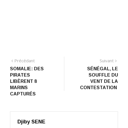
Navigation
Précédant:
Suiva
Précédant
Suivant
SOMALIE: DES
SÉNÉGAL, LE
de
PIRATES
SOUFFLE DU
l’article
LIBÈRENT 8
VENT DE LA
MARINS
CONTESTATION
CAPTURÉS
Djiby SENE