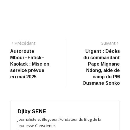
Navigation
Précédant:
Suiva
Précédant
Suivant
Autoroute
Urgent : Décès
de
Mbour–Fatick–
du commandant
l’article
Kaolack : Mise en
Pape Mignane
service prévue
Ndong, aide de
en mai 2025
camp du PM
Ousmane Sonko
Djiby SENE
Journaliste et Blogueur, Fondateur du Blog de la
Jeunesse Consciente.