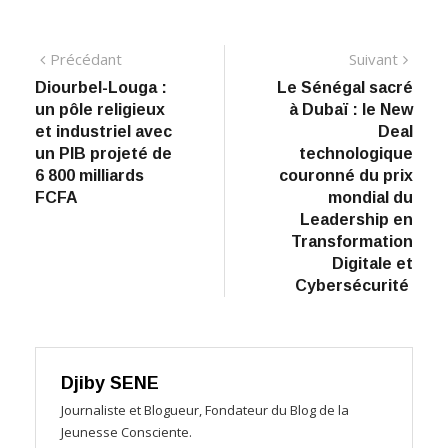
Navigation
Précédant:
Suiva
Précédant
Suivant
Diourbel-Louga :
Le Sénégal sacré
de
un pôle religieux
à Dubaï : le New
l’article
et industriel avec
Deal
un PIB projeté de
technologique
6 800 milliards
couronné du prix
FCFA
mondial du
Leadership en
Transformation
Digitale et
Cybersécurité
Djiby SENE
Journaliste et Blogueur, Fondateur du Blog de la
Jeunesse Consciente.