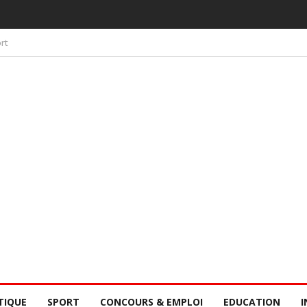
 PAR LA CONSCIENCE COLLECTIVE DES SÉNÉGALAIS
rt
TIQUE
SPORT
CONCOURS & EMPLOI
EDUCATION
I