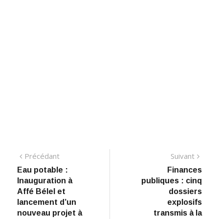
Navigation
Précédant:
Suiva
Précédant
Suivant
Eau potable :
Finances
de
Inauguration à
publiques : cinq
l’article
Affé Bélel et
dossiers
lancement d’un
explosifs
nouveau projet à
transmis à la