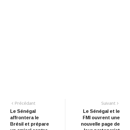
Navigation
Précédant:
Suiva
Précédant
Suivant
Le Sénégal
Le Sénégal et le
de
affrontera le
FMI ouvrent une
l’article
Brésil et prépare
nouvelle page de