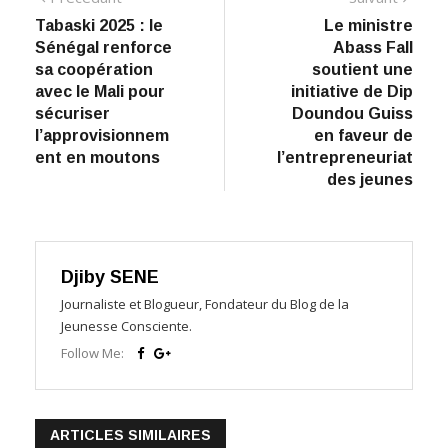
Tabaski 2025 : le
Le ministre
de
Sénégal renforce
Abass Fall
l’article
sa coopération
soutient une
avec le Mali pour
initiative de Dip
sécuriser
Doundou Guiss
l’approvisionnem
en faveur de
ent en moutons
l’entrepreneuriat
des jeunes
Djiby SENE
Journaliste et Blogueur, Fondateur du Blog de la
Jeunesse Consciente.
Follow Me:
ARTICLES SIMILAIRES